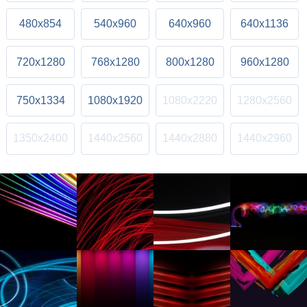
480x854
540x960
640x960
640x1136
720x1280
768x1280
800x1280
960x1280
750x1334
1080x1920
1080x2220
1280x2560
1350x2400
1440x2560
1440x2880
1440x2960