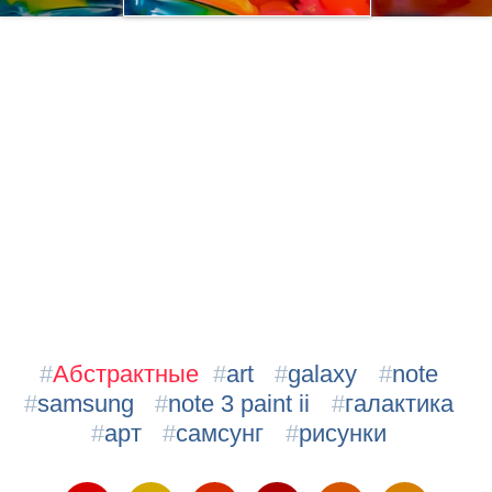
#
Абстрактные
#
art
#
galaxy
#
note
#
samsung
#
note 3 paint ii
#
галактика
#
арт
#
самсунг
#
рисунки