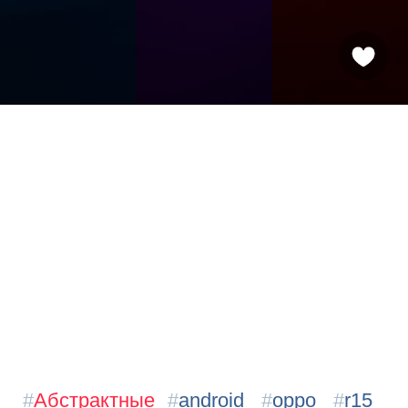
#
Абстрактные
#
android
#
oppo
#
r15