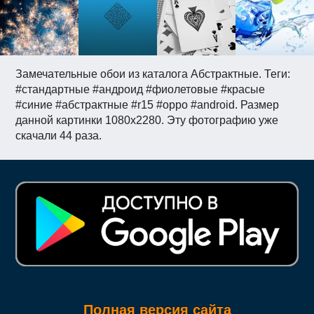
Замечательные обои из каталога Абстрактные. Теги:
#стандартные #андроид #фиолетовые #красые
#синие #абстрактные #r15 #oppo #android. Размер
данной картинки 1080x2280. Эту фотографию уже
скачали 44 раза.
Полная версия сайта