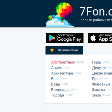
7Fon.
обои на рабочий ст
Лучшие обои
Абстрактные
Горы
(18042)
(20702)
Аниме
Девушки
(1217)
(2
Архитектура
Дикие кош
(2816)
Весна
Еда
(6481)
(13705)
Вода
Животные
(1335)
Водопады
Закаты
(4623)
(1774
Города
Зима
(15295)
(13511)