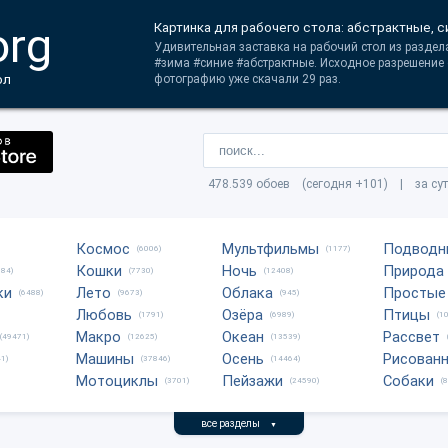
org
Картинка для рабочего стола: абстрактные, си
Удивительная заставка на рабочий стол из раздела
#зима #синие #абстрактные. Исходное разрешение 
ол
фотографию уже скачали 29 раз.
478.539 обоев (сегодня +101) | за су
Космос
Мультфильмы
Подводн
(6006)
(1177)
Кошки
Ночь
Природа
684)
(7730)
(12408)
ки
Лето
Облака
Простые
(6488)
(9673)
(945)
Любовь
Озёра
Птицы
(1791)
(6989)
(1
Макро
Океан
Рассвет
(49471)
(12625)
(13539)
Машины
Осень
Рисован
1)
(37846)
(14464)
Мотоциклы
Пейзажи
Собаки
(3701)
(24590)
(
все разделы
▼