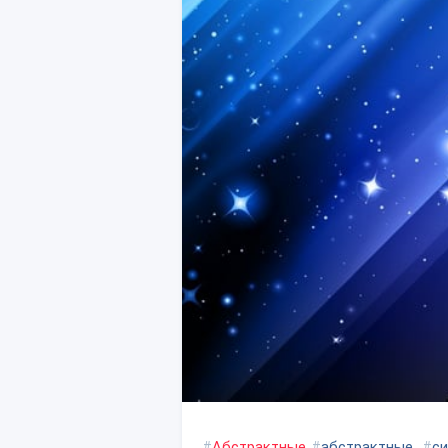
#
Абстрактные
#
абстрактные
#
си