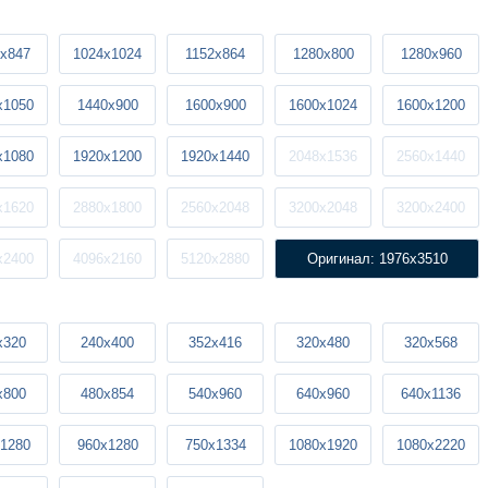
x847
1024x1024
1152x864
1280x800
1280x960
x1050
1440x900
1600x900
1600x1024
1600x1200
x1080
1920x1200
1920x1440
2048x1536
2560x1440
x1620
2880x1800
2560x2048
3200x2048
3200x2400
x2400
4096x2160
5120x2880
Оригинал: 1976x3510
x320
240x400
352x416
320x480
320x568
x800
480x854
540x960
640x960
640x1136
1280
960x1280
750x1334
1080x1920
1080x2220