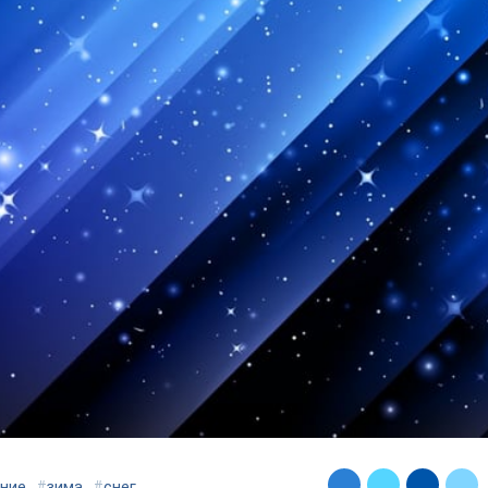
ние
#
зима
#
снег