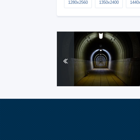
1280x2560
1350x2400
1440