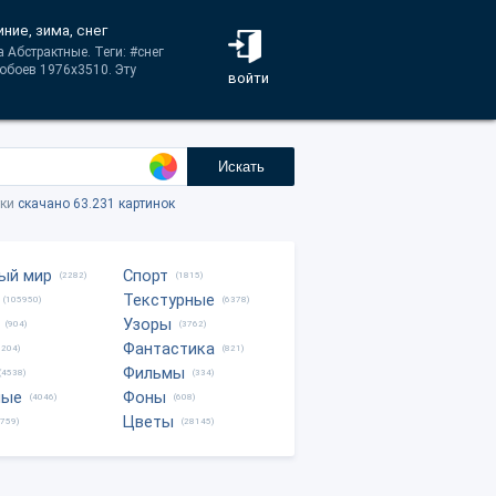
ние, зима, снег
 Абстрактные. Теги: #снег
обоев 1976x3510. Эту
войти
Искать
тки
скачано 63.231 картинок
ый мир
Спорт
(2282)
(1815)
Текстурные
(105950)
(6378)
Узоры
(904)
(3762)
Фантастика
0204)
(821)
Фильмы
(4538)
(334)
ные
Фоны
(4046)
(608)
Цветы
8759)
(28145)