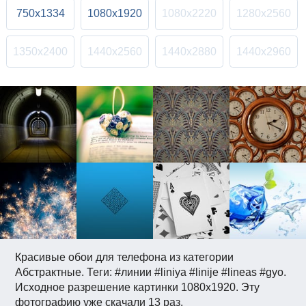
750x1334
1080x1920
1080x2220
1280x2560
1350x2400
1440x2560
1440x2880
1440x2960
Красивые обои для телефона из категории
Абстрактные. Теги: #линии #liniya #linije #lineas #gyo.
Исходное разрешение картинки 1080x1920. Эту
фотографию уже скачали 13 раз.