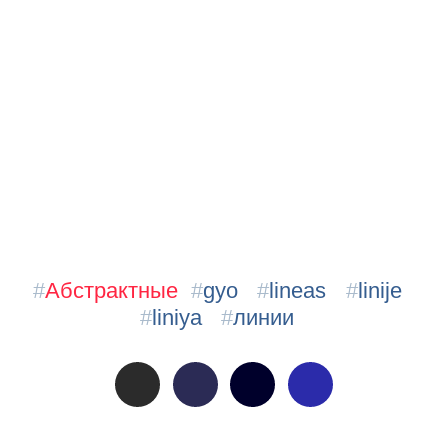
#
Абстрактные
#
gyo
#
lineas
#
linije
#
liniya
#
линии