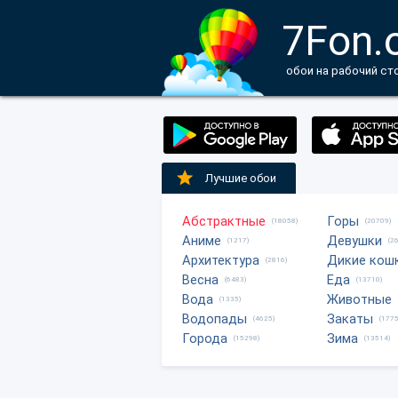
7Fon.
обои на рабочий ст
Лучшие обои
Абстрактные
Горы
(18058)
(20709)
Аниме
Девушки
(1217)
(2
Архитектура
Дикие кош
(2816)
Весна
Еда
(6483)
(13710)
Вода
Животные
(1335)
Водопады
Закаты
(4625)
(1775
Города
Зима
(15298)
(13514)