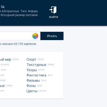
 3д
и Абстрактные. Теги: #сфера
. Исходный размер заставки
войти
Искать
ки
скачано 60.155 картинок
ый мир
Спорт
(2282)
(1815)
Текстурные
(105994)
(6380)
Узоры
(904)
(3762)
Фантастика
0209)
(821)
Фильмы
(4540)
(334)
ные
Фоны
(4053)
(609)
Цветы
8759)
(28153)