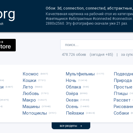
org
Обои: 3d, connection, connected, абстрактные,
Качественая картинка на рабочий стол из категори
#светящиеся #абстрактные #connected #connection
ол
2880x2560. Эту фотографию скачали уже 21 раз.
478.726 обоев (сегодня +85) | за сут
Космос
Мультфильмы
Подводн
(6007)
(1177)
Кошки
Ночь
Природа
684)
(7731)
(12414)
ки
Лето
Облака
Простые
(6487)
(9683)
(945)
Любовь
Озёра
Птицы
(1791)
(6990)
(1
Макро
Океан
Рассвет
(49479)
(12627)
(13544)
Машины
Осень
Рисован
4)
(37848)
(14469)
Мотоциклы
Пейзажи
Собаки
(3701)
(24624)
(
все разделы
▼