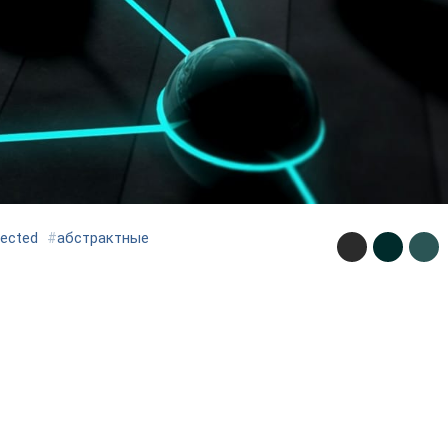
ected
#
абстрактные