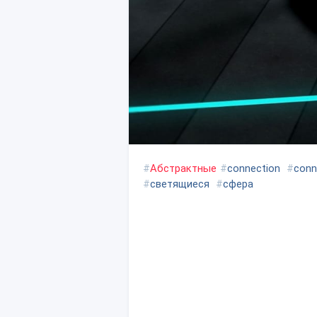
#
Абстрактные
#
connection
#
conn
#
светящиеся
#
сфера