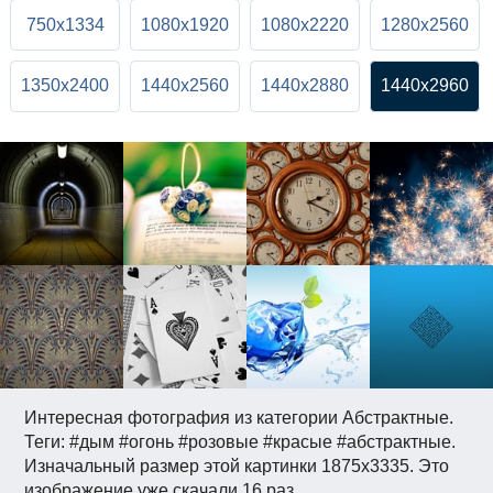
750x1334
1080x1920
1080x2220
1280x2560
1350x2400
1440x2560
1440x2880
1440x2960
Интересная фотография из категории Абстрактные.
Теги: #дым #огонь #розовые #красые #абстрактные.
Изначальный размер этой картинки 1875x3335. Это
изображение уже скачали 16 раз.