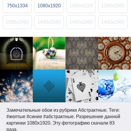
750x1334
1080x1920
1080x2220
1280x2560
1350x2400
1440x2560
1440x2880
1440x2960
Замечательные обои из рубрики Абстрактные. Теги:
#желтые #синие #абстрактные. Разрешение данной
картинки 1080x1920. Эту фотографию скачали 83
раза.