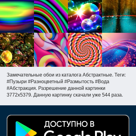
Замечательные обои из каталога Абстрактные. Теги:
#Пузыри #Разноцветный #Размытость #Вода
#Абстракция. Разрешение данной картинки
3772x5379. Данную картинку скачали уже 544 раза.