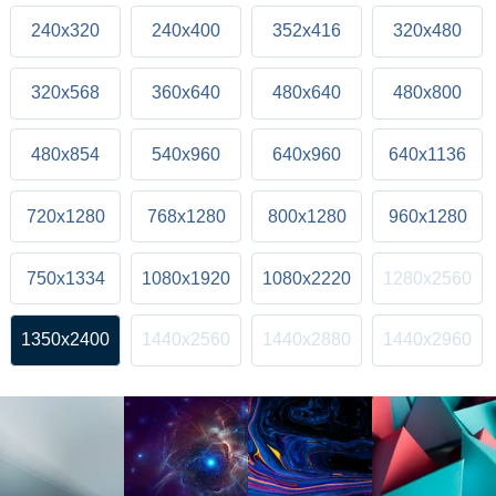
240x320
240x400
352x416
320x480
320x568
360x640
480x640
480x800
480x854
540x960
640x960
640x1136
720x1280
768x1280
800x1280
960x1280
750x1334
1080x1920
1080x2220
1280x2560
1350x2400
1440x2560
1440x2880
1440x2960