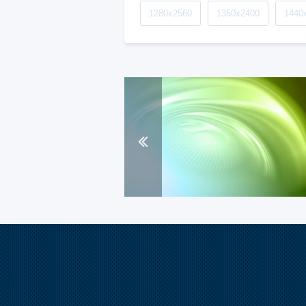
1280x2560
1350x2400
1440