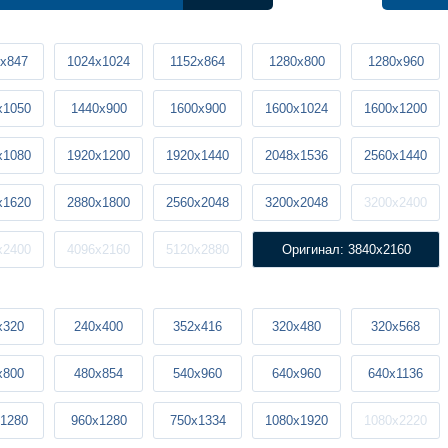
x847
1024x1024
1152x864
1280x800
1280x960
x1050
1440x900
1600x900
1600x1024
1600x1200
x1080
1920x1200
1920x1440
2048x1536
2560x1440
x1620
2880x1800
2560x2048
3200x2048
3200x2400
x2400
4096x2160
5120x2880
Оригинал: 3840x2160
x320
240x400
352x416
320x480
320x568
x800
480x854
540x960
640x960
640x1136
1280
960x1280
750x1334
1080x1920
1080x2220