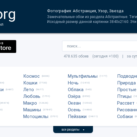
org
Фотография: Абстракция, Узор, Звезда
Замечательные обои из раздела Абстрактные. Теги
Исходный размер данной картинки 3840x2160. Эти 
ол
478.635 обоев (сегодня +100) | за су
Космос
Мультфильмы
Подводн
(6006)
(1177)
Кошки
Ночь
Природа
684)
(7730)
(12410)
ки
Лето
Облака
Простые
(6487)
(9677)
(945)
Любовь
Озёра
Птицы
(1791)
(6990)
(1
Макро
Океан
Рассвет
(49474)
(12626)
(13542)
Машины
Осень
Рисован
0)
(37847)
(14466)
Мотоциклы
Пейзажи
Собаки
(3701)
(24611)
(
все разделы
▼