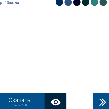
ор
#
Звезда
Скачать
3840 x 2160