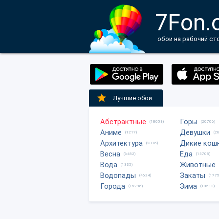
7Fon.
обои на рабочий ст
Лучшие обои
Абстрактные
Горы
(18053)
(20706)
Аниме
Девушки
(1217)
(2
Архитектура
Дикие кош
(2816)
Весна
Еда
(6482)
(13708)
Вода
Животные
(1335)
Водопады
Закаты
(4624)
(1775
Города
Зима
(15296)
(13513)