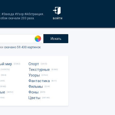
: #Звезда #Узор #Абстракция.
войти
обои скачали 203 раза.
Искать
тки
скачано 59.430 картинок
ый мир
Спорт
(2282)
(1815)
Текстурные
(105976)
(6380)
Узоры
(904)
(3762)
Фантастика
0205)
(821)
Фильмы
(4540)
(334)
ные
Фоны
(4052)
(609)
Цветы
8759)
(28149)