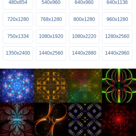
480x854
540x960
640x960
640x1136
720x1280
768x1280
800x1280
960x1280
750x1334
1080x1920
1080x2220
1280x2560
1350x2400
1440x2560
1440x2880
1440x2960