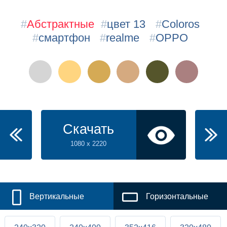
#
Абстрактные
#
цвет 13
#
Coloros
#
смартфон
#
realme
#
OPPO
Скачать
1080 x 2220
Вертикальные
Горизонтальные