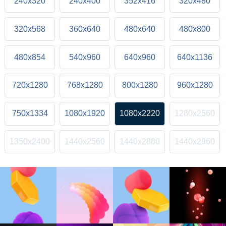
240x320
240x400
352x416
320x480
320x568
360x640
480x640
480x800
480x854
540x960
640x960
640x1136
720x1280
768x1280
800x1280
960x1280
750x1334
1080x1920
1080x2220
1280x2560
1350x2400
1440x2560
1440x2880
1440x2960