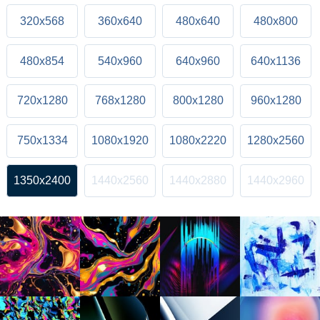
320x568
360x640
480x640
480x800
480x854
540x960
640x960
640x1136
720x1280
768x1280
800x1280
960x1280
750x1334
1080x1920
1080x2220
1280x2560
1350x2400
1440x2560
1440x2880
1440x2960