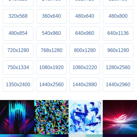
320x568
360x640
480x640
480x800
480x854
540x960
640x960
640x1136
720x1280
768x1280
800x1280
960x1280
750x1334
1080x1920
1080x2220
1280x2560
1350x2400
1440x2560
1440x2880
1440x2960