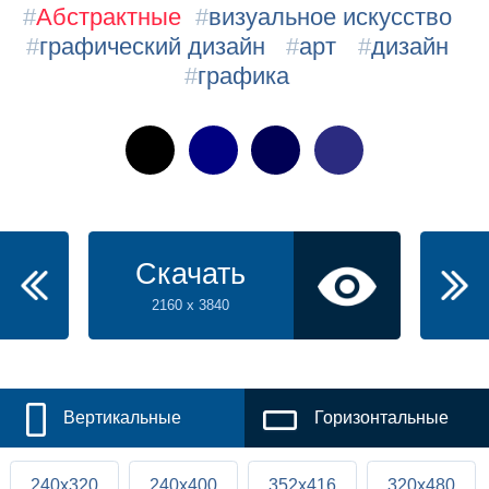
#
Абстрактные
#
визуальное искусство
#
графический дизайн
#
арт
#
дизайн
#
графика
Скачать
2160 x 3840
Вертикальные
Горизонтальные
240x320
240x400
352x416
320x480