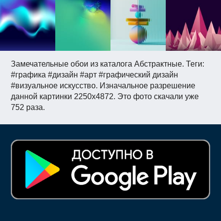
Замечательные обои из каталога Абстрактные. Теги:
#графика #дизайн #арт #графический дизайн
#визуальное искусство. Изначальное разрешение
данной картинки 2250x4872. Это фото скачали уже
752 раза.