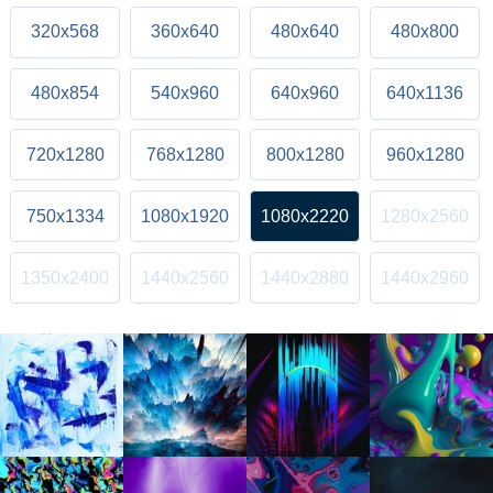
320x568
360x640
480x640
480x800
480x854
540x960
640x960
640x1136
720x1280
768x1280
800x1280
960x1280
750x1334
1080x1920
1080x2220
1280x2560
1350x2400
1440x2560
1440x2880
1440x2960