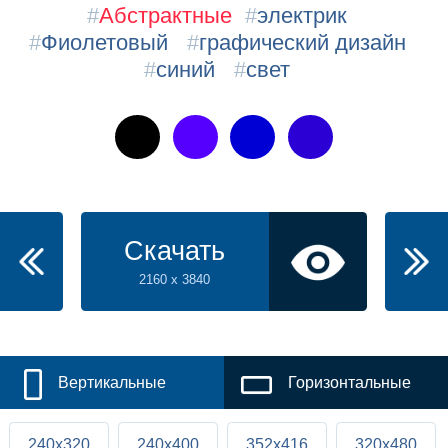
#
Абстрактные
#
электрик
#
Фиолетовый
#
графический дизайн
#
синий
#
свет
Скачать
2160 x 3840
Вертикальные
Горизонтальные
240x320
240x400
352x416
320x480