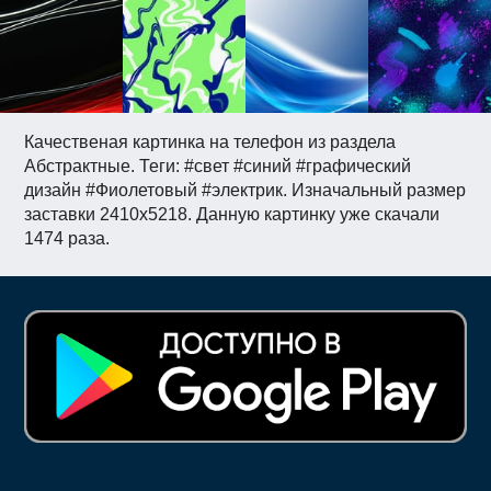
Качественая картинка на телефон из раздела
Абстрактные. Теги: #свет #синий #графический
дизайн #Фиолетовый #электрик. Изначальный размер
заставки 2410x5218. Данную картинку уже скачали
1474 раза.