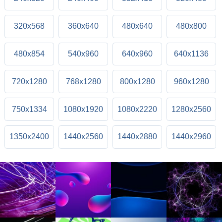
320x568
360x640
480x640
480x800
480x854
540x960
640x960
640x1136
720x1280
768x1280
800x1280
960x1280
750x1334
1080x1920
1080x2220
1280x2560
1350x2400
1440x2560
1440x2880
1440x2960