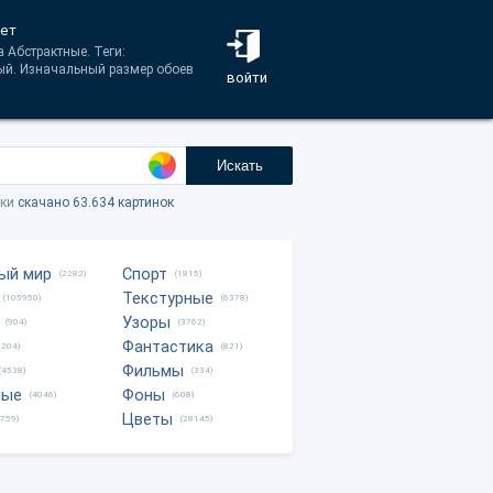
вет
 Абстрактные. Теги:
ный. Изначальный размер обоев
войти
Искать
тки
скачано 63.634 картинок
ый мир
Спорт
(2282)
(1815)
Текстурные
(105950)
(6378)
Узоры
(904)
(3762)
Фантастика
0204)
(821)
Фильмы
(4538)
(334)
ные
Фоны
(4046)
(608)
Цветы
8759)
(28145)