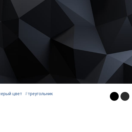
серый цвет
#
треугольник