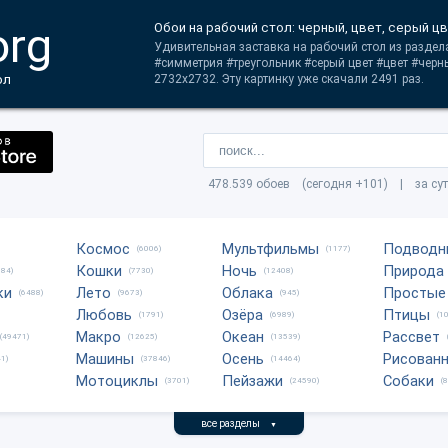
org
Обои на рабочий стол: черный, цвет, серый ц
Удивительная заставка на рабочий стол из раздела
#симметрия #треугольник #серый цвет #цвет #чер
ол
2732x2732. Эту картинку уже скачали 2491 раз.
478.539 обоев (сегодня +101) | за су
Космос
Мультфильмы
Подводн
(6006)
(1177)
Кошки
Ночь
Природа
684)
(7730)
(12408)
ки
Лето
Облака
Простые
(6488)
(9673)
(945)
Любовь
Озёра
Птицы
(1791)
(6989)
(1
Макро
Океан
Рассвет
(49471)
(12625)
(13539)
Машины
Осень
Рисован
1)
(37846)
(14464)
Мотоциклы
Пейзажи
Собаки
(3701)
(24590)
(
все разделы
▼