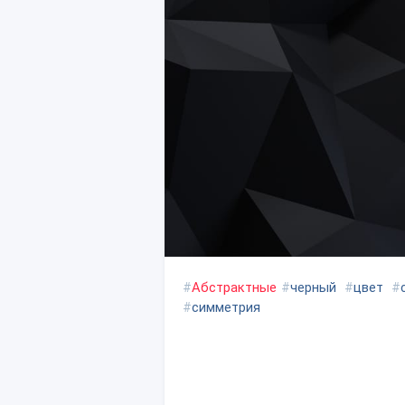
#
Абстрактные
#
черный
#
цвет
#
#
симметрия