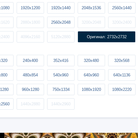
x1080
1920x1200
1920x1440
2048x1536
2560x1440
x1620
2880x1800
2560x2048
3200x2048
3200x2400
x2400
4096x2160
5120x2880
Оригинал: 2732x2732
x320
240x400
352x416
320x480
320x568
x800
480x854
540x960
640x960
640x1136
1280
960x1280
750x1334
1080x1920
1080x2220
x2560
1440x2880
1440x2960