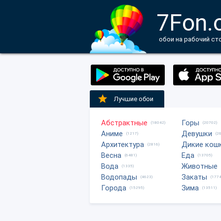
7Fon.
обои на рабочий ст
Лучшие обои
Абстрактные
Горы
(18042)
(20702)
Аниме
Девушки
(1217)
(2
Архитектура
Дикие кош
(2816)
Весна
Еда
(6481)
(13705)
Вода
Животные
(1335)
Водопады
Закаты
(4623)
(1774
Города
Зима
(15295)
(13511)