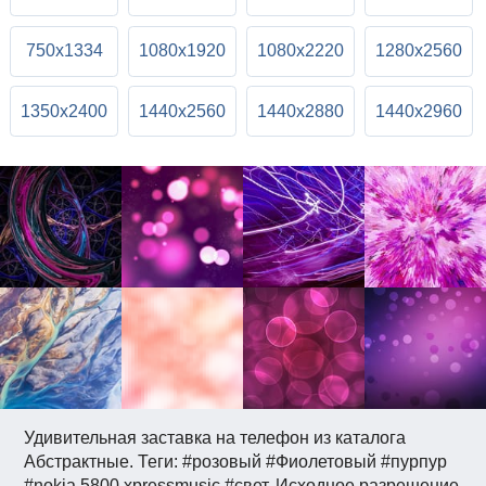
750x1334
1080x1920
1080x2220
1280x2560
1350x2400
1440x2560
1440x2880
1440x2960
Удивительная заставка на телефон из каталога
Абстрактные. Теги: #розовый #Фиолетовый #пурпур
#nokia 5800 xpressmusic #свет. Исходное разрешение