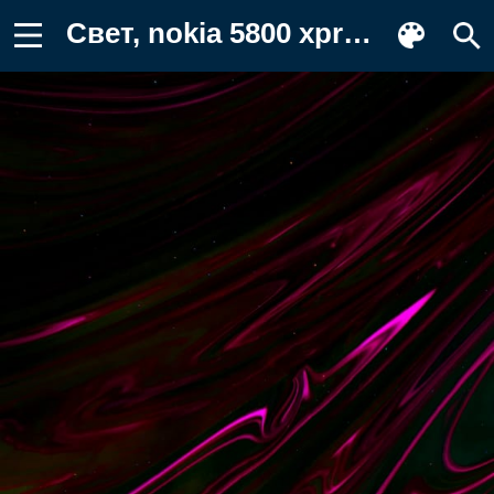
Свет, nokia 5800 xpressmusic, пурпур Обои для телефона