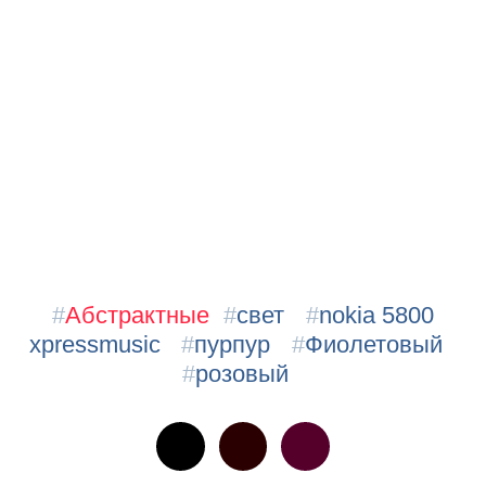
#
Абстрактные
#
свет
#
nokia 5800
xpressmusic
#
пурпур
#
Фиолетовый
#
розовый