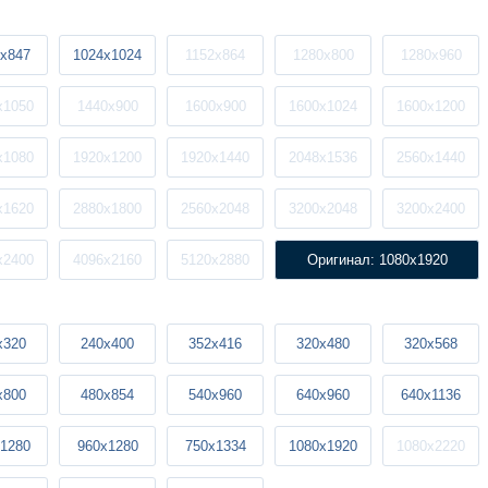
x847
1024x1024
1152x864
1280x800
1280x960
x1050
1440x900
1600x900
1600x1024
1600x1200
x1080
1920x1200
1920x1440
2048x1536
2560x1440
x1620
2880x1800
2560x2048
3200x2048
3200x2400
x2400
4096x2160
5120x2880
Оригинал: 1080x1920
x320
240x400
352x416
320x480
320x568
x800
480x854
540x960
640x960
640x1136
1280
960x1280
750x1334
1080x1920
1080x2220