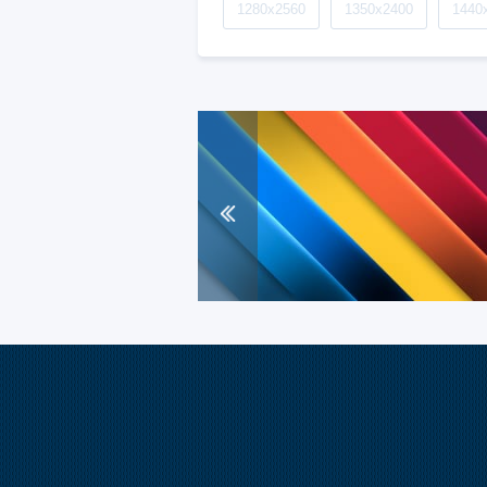
1280x2560
1350x2400
1440