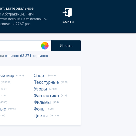
вет, материальное
 Абстрактные. Теги:
ство #серый цвет #капюшон.
войти
скачали 2767 раз.
Искать
тки
скачано 63.371 картинок
ый мир
Спорт
(2282)
(1815)
Текстурные
(105950)
(6378)
Узоры
(904)
(3762)
Фантастика
0204)
(821)
Фильмы
(4538)
(334)
ные
Фоны
(4046)
(608)
Цветы
8759)
(28145)