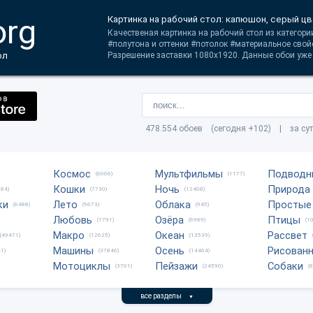
org
Картинка на рабочий стол: капюшон, серый ц
Качественая картинка на рабочий стол из категории
#полутона и оттенки #потолок #материальное свой
ол
Разрешение заставки 1080x1920. Данные обои уже 
478.554 обоев (сегодня +102) | за су
Космос
Мультфильмы
Подводн
(6006)
(1177)
Кошки
Ночь
Природа
684)
(7730)
(12408)
ки
Лето
Облака
Простые
(6488)
(9673)
(945)
Любовь
Озёра
Птицы
(1791)
(6989)
(1
Макро
Океан
Рассвет
(49471)
(12625)
(13539)
Машины
Осень
Рисован
1)
(37846)
(14464)
Мотоциклы
Пейзажи
Собаки
(3701)
(24590)
(
все разделы
▼