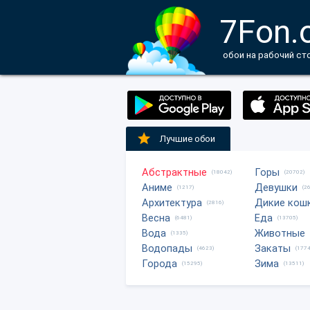
7Fon.
обои на рабочий ст
Лучшие обои
Абстрактные
Горы
(18042)
(20702)
Аниме
Девушки
(1217)
(2
Архитектура
Дикие кош
(2816)
Весна
Еда
(6481)
(13705)
Вода
Животные
(1335)
Водопады
Закаты
(4623)
(1774
Города
Зима
(15295)
(13511)