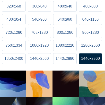
320x568
360x640
480x640
480x800
480x854
540x960
640x960
640x1136
720x1280
768x1280
800x1280
960x1280
750x1334
1080x1920
1080x2220
1280x2560
1350x2400
1440x2560
1440x2880
1440x2960