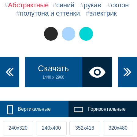
#
Абстрактные
#
синий
#
рукав
#
склон
#
полутона и оттенки
#
электрик
Скачать
1440 x 2960
Вертикальные
Горизонтальные
240x320
240x400
352x416
320x480