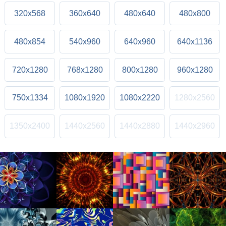
320x568
360x640
480x640
480x800
480x854
540x960
640x960
640x1136
720x1280
768x1280
800x1280
960x1280
750x1334
1080x1920
1080x2220
1280x2560
1350x2400
1440x2560
1440x2880
1440x2960