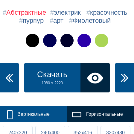
#
Абстрактные
#
электрик
#
красочность
#
пурпур
#
арт
#
Фиолетовый
Скачать
1080 x 2220
Вертикальные
Горизонтальные
240x320
240x400
352x416
320x480