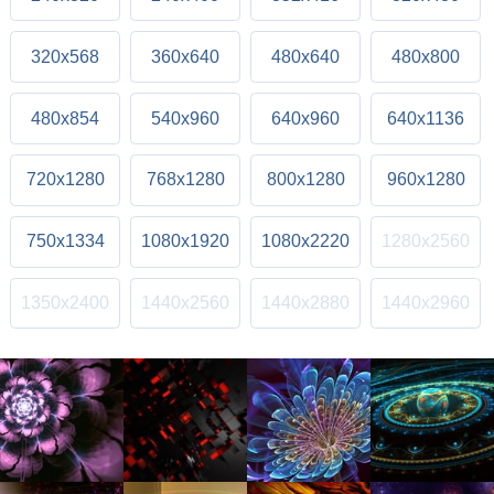
320x568
360x640
480x640
480x800
480x854
540x960
640x960
640x1136
720x1280
768x1280
800x1280
960x1280
750x1334
1080x1920
1080x2220
1280x2560
1350x2400
1440x2560
1440x2880
1440x2960