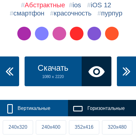
#
Абстрактные
#
ios
#
iOS 12
#
смартфон
#
красочность
#
пурпур
Скачать
1080 x 2220
Вертикальные
Горизонтальные
240x320
240x400
352x416
320x480