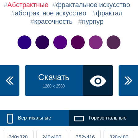
#
Абстрактные
#
фрактальное искусство
#
абстрактное искусство
#
фрактал
#
красочность
#
пурпур
Скачать
1280 x 2560
Вертикальные
Горизонтальные
240x320
240x400
352x416
320x480