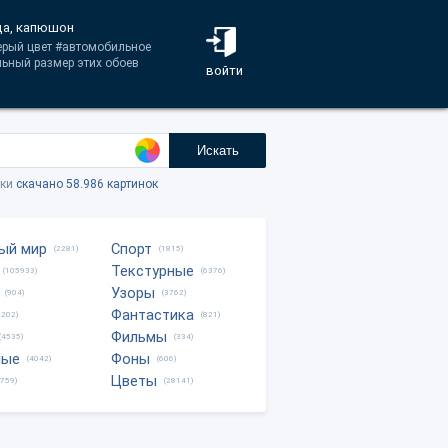
да, капюшон
серый цвет #автомобильное
ьный размер этих обоев
войти
Искать
тки
скачано 58.986 картинок
ый мир
Спорт
(2281)
(1815)
Текстурные
(105933)
(6376)
Узоры
(904)
(3762)
Фантастика
0202)
(821)
Фильмы
(4535)
(334)
ные
Фоны
(4042)
(606)
Цветы
8759)
(28141)