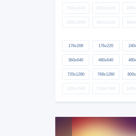
2560x1600
2560x1920
2880
3280x2048
3840x2160
3840
176x208
176x220
240
360x640
480x640
480
720x1280
768x1280
800x
1280x2560
1350x2400
1440