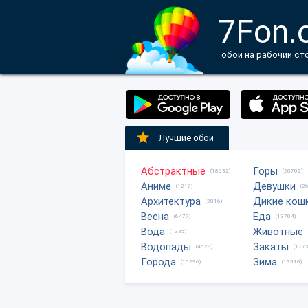
7Fon.
обои на рабочий ст
Лучшие обои
Абстрактные
Горы
(18032)
(20702)
Аниме
Девушки
(1217)
(2
Архитектура
Дикие кош
(2816)
Весна
Еда
(6477)
(13704)
Вода
Животные
(1335)
Водопады
Закаты
(4623)
(1773
Города
Зима
(15296)
(13510)