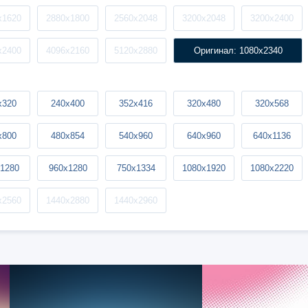
x1620
2880x1800
2560x2048
3200x2048
3200x2400
x2400
4096x2160
5120x2880
Оригинал: 1080x2340
x320
240x400
352x416
320x480
320x568
x800
480x854
540x960
640x960
640x1136
1280
960x1280
750x1334
1080x1920
1080x2220
x2560
1440x2880
1440x2960