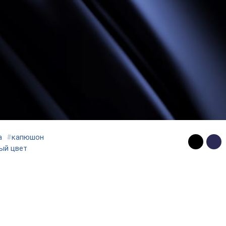
а
#
капюшон
ый цвет