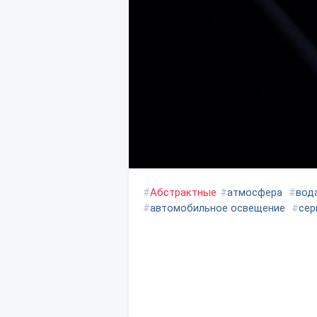
#
Абстрактные
#
атмосфера
#
вод
#
автомобильное освещение
#
сер