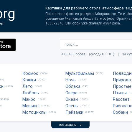
org
Картинка для рабочего стола: атмосфера, во
Прикольное фото из раздела Абстрактные. Теги: #
освещение #капюшон #вода #атмосфера. Оригинал
ол
1080x2340. Эти обои уже скачали 4384 раза.
478.460 обоев (сегодня +101) | за су
Космос
Мультфильмы
Подводн
(6006)
(1177)
Кошки
Ночь
Природа
684)
(7730)
(12408)
ки
Лето
Облака
Простые
(6488)
(9669)
(945)
Любовь
Озёра
Птицы
(1791)
(6990)
(1
Макро
Океан
Рассвет
(49468)
(12622)
(13539)
Машины
Осень
Рисован
8)
(37846)
(14461)
Мотоциклы
Пейзажи
Собаки
(3701)
(24579)
(
все разделы
▼