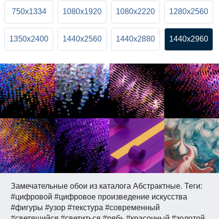
750x1334
1080x1920
1080x2220
1280x2560
1350x2400
1440x2560
1440x2880
1440x2960
Замечательные обои из каталога Абстрактные. Теги:
#цифровой #цифровое произведение искусства
#фигуры #узор #текстура #современный
#светящийся #светиться #рябь #красочный #золотой