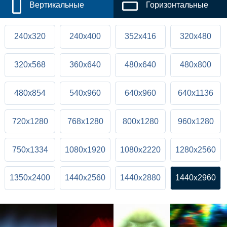
Вертикальные
Горизонтальные
240x320
240x400
352x416
320x480
320x568
360x640
480x640
480x800
480x854
540x960
640x960
640x1136
720x1280
768x1280
800x1280
960x1280
750x1334
1080x1920
1080x2220
1280x2560
1350x2400
1440x2560
1440x2880
1440x2960