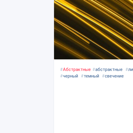
#
Абстрактные
#
абстрактные
#
ли
#
черный
#
темный
#
свечение