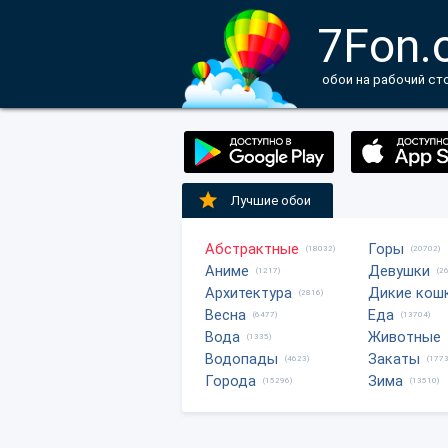
7Fon.
обои на рабочий ст
Лучшие обои
Абстрактные
Горы
(18032)
(20702)
Аниме
Девушки
(1217)
(2
Архитектура
Дикие кош
(2816)
Весна
Еда
(6477)
(13704)
Вода
Животные
(1335)
Водопады
Закаты
(4623)
(1773
Города
Зима
(15296)
(13510)