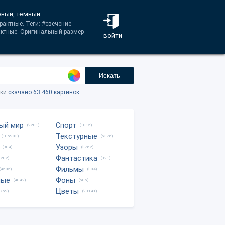
рный, темный
рактные. Теги: #свечение
актные. Оригинальный размер
войти
Искать
тки
скачано 63.460 картинок
ый мир
Спорт
(2281)
(1815)
Текстурные
(105933)
(6376)
Узоры
(904)
(3762)
Фантастика
0202)
(821)
Фильмы
(4535)
(334)
ные
Фоны
(4042)
(606)
Цветы
8759)
(28141)