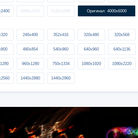
x2400
4096x2160
5120x2880
Оригинал: 4000x6000
x320
240x400
352x416
320x480
320x568
x800
480x854
540x960
640x960
640x1136
1280
960x1280
750x1334
1080x1920
1080x2220
x2560
1440x2880
1440x2960