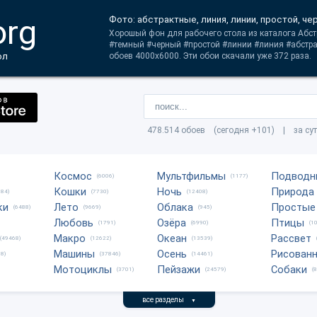
org
Фото: абстрактные, линия, линии, простой, че
Хорошый фон для рабочего стола из каталога Абст
#темный #черный #простой #линии #линия #абстр
ол
обоев 4000x6000. Эти обои скачали уже 372 раза.
478.514 обоев (сегодня +101) | за су
Космос
Мультфильмы
Подводн
(6006)
(1177)
Кошки
Ночь
Природа
684)
(7730)
(12408)
ки
Лето
Облака
Простые
(6488)
(9669)
(945)
Любовь
Озёра
Птицы
(1791)
(6990)
(1
Макро
Океан
Рассвет
(49468)
(12622)
(13539)
Машины
Осень
Рисован
8)
(37846)
(14461)
Мотоциклы
Пейзажи
Собаки
(3701)
(24579)
(
все разделы
▼