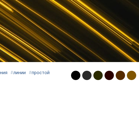
ния
#
линии
#
простой