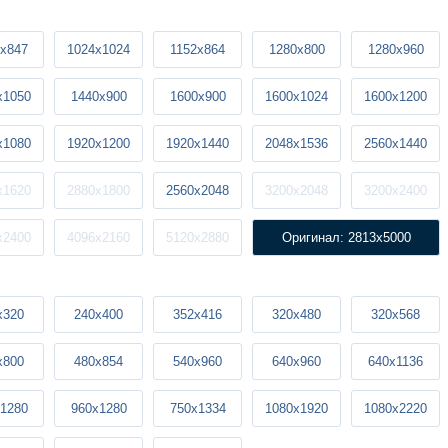
x847
1024x1024
1152x864
1280x800
1280x960
x1050
1440x900
1600x900
1600x1024
1600x1200
x1080
1920x1200
1920x1440
2048x1536
2560x1440
x1620
2880x1800
2560x2048
3200x2048
3200x2400
x2400
4096x2160
5120x2880
Оригинал: 2813x5000
x320
240x400
352x416
320x480
320x568
x800
480x854
540x960
640x960
640x1136
1280
960x1280
750x1334
1080x1920
1080x2220