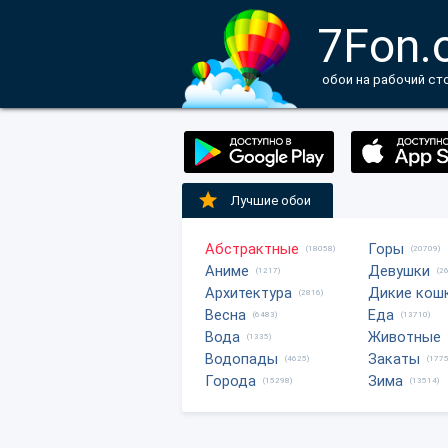
7Fon.
обои на рабочий ст
Лучшие обои
Абстрактные
Горы
(18058)
(20709)
Аниме
Девушки
(1217)
(2
Архитектура
Дикие кош
(2816)
Весна
Еда
(6483)
(13710)
Вода
Животные
(1335)
Водопады
Закаты
(4625)
(1775
Города
Зима
(15298)
(13514)