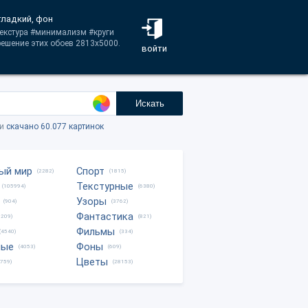
гладкий, фон
#текстура #минимализм #круги
ешение этих обоев 2813x5000.
войти
Искать
ки
скачано 60.077 картинок
ый мир
Спорт
(2282)
(1815)
Текстурные
(105994)
(6380)
Узоры
(904)
(3762)
Фантастика
0209)
(821)
Фильмы
(4540)
(334)
ные
Фоны
(4053)
(609)
Цветы
8759)
(28153)