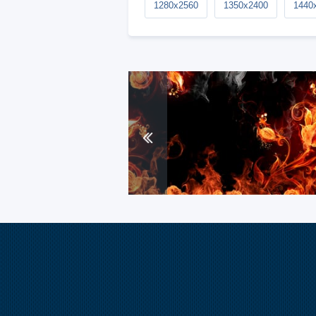
1280x2560
1350x2400
1440