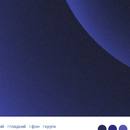
ий
#
гладкий
#
фон
#
круги