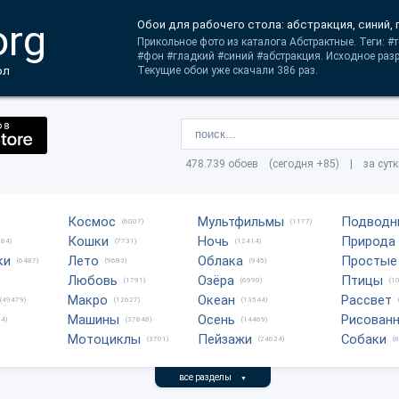
org
Обои для рабочего стола: абстракция, синий, 
Прикольное фото из каталога Абстрактные. Теги: 
#фон #гладкий #синий #абстракция. Исходное разр
ол
Текущие обои уже скачали 386 раз.
478.739 обоев (сегодня +85) | за сут
Космос
Мультфильмы
Подводн
(6007)
(1177)
Кошки
Ночь
Природа
684)
(7731)
(12414)
ки
Лето
Облака
Простые
(6487)
(9683)
(945)
Любовь
Озёра
Птицы
(1791)
(6990)
(1
Макро
Океан
Рассвет
(49479)
(12627)
(13544)
Машины
Осень
Рисован
4)
(37848)
(14469)
Мотоциклы
Пейзажи
Собаки
(3701)
(24624)
(
все разделы
▼