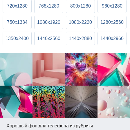
720x1280
768x1280
800x1280
960x1280
750x1334
1080x1920
1080x2220
1280x2560
1350x2400
1440x2560
1440x2880
1440x2960
Хорошый фон для телефона из рубрики