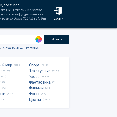
й, свет, вел
актные. Теги: #ИИ-искусство
искусство #футуристический
войти
й размер обоев 3264x5824. Эти
Искать
ки
скачано 60.478 картинок
ый мир
Спорт
(2282)
(1815)
Текстурные
(105994)
(6380)
Узоры
(904)
(3762)
Фантастика
0209)
(821)
Фильмы
(4540)
(334)
ные
Фоны
(4053)
(609)
Цветы
8759)
(28153)