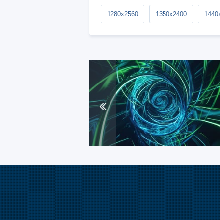
1280x2560
1350x2400
1440