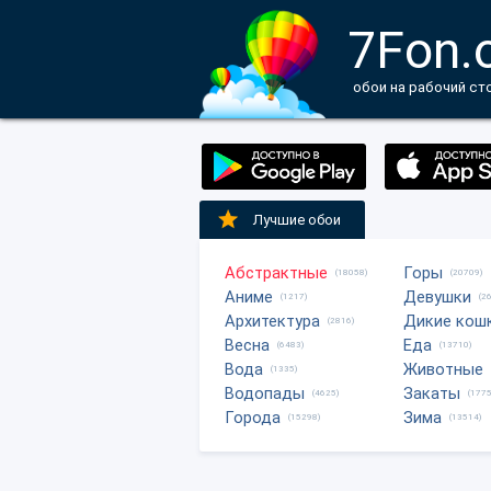
7Fon.
обои на рабочий ст
Лучшие обои
Абстрактные
Горы
(18058)
(20709)
Аниме
Девушки
(1217)
(2
Архитектура
Дикие кош
(2816)
Весна
Еда
(6483)
(13710)
Вода
Животные
(1335)
Водопады
Закаты
(4625)
(1775
Города
Зима
(15298)
(13514)