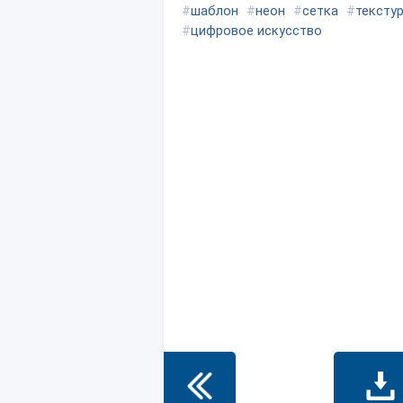
#
шаблон
#
неон
#
сетка
#
тексту
#
цифровое искусство