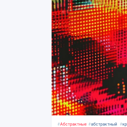
#
Абстрактные
#
абстрактный
#
к