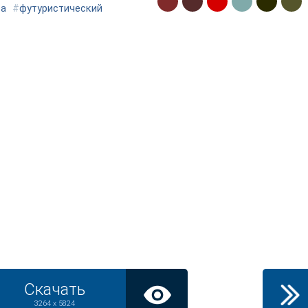
ра
#
футуристический
Скачать
3264 x 5824