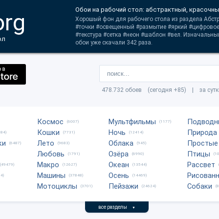
Обои на рабочий стол: абстрактный, красочны
org
Хорошый фон для рабочего стола из раздела Абстр
#точки #освещенный #размытие #яркий #цифровое 
#текстура #сетка #неон #шаблон #вел. Изначальны
ол
обои уже скачали 342 раза.
478.732 обоев (сегодня +85) | за сут
Космос
Мультфильмы
Подводн
(6007)
(1177)
Кошки
Ночь
Природа
684)
(7731)
(12414)
ки
Лето
Облака
Простые
(6487)
(9683)
(945)
Любовь
Озёра
Птицы
(1791)
(6990)
(1
Макро
Океан
Рассвет
(49479)
(12627)
(13544)
Машины
Осень
Рисован
4)
(37848)
(14469)
Мотоциклы
Пейзажи
Собаки
(3701)
(24624)
(
все разделы
▼