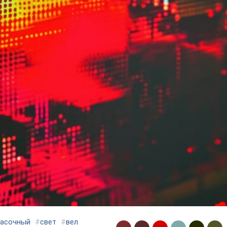
расочный
#
свет
#
вел