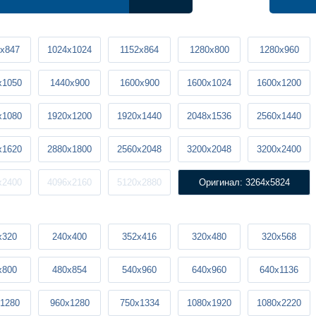
x847
1024x1024
1152x864
1280x800
1280x960
x1050
1440x900
1600x900
1600x1024
1600x1200
x1080
1920x1200
1920x1440
2048x1536
2560x1440
x1620
2880x1800
2560x2048
3200x2048
3200x2400
x2400
4096x2160
5120x2880
Оригинал: 3264x5824
x320
240x400
352x416
320x480
320x568
x800
480x854
540x960
640x960
640x1136
1280
960x1280
750x1334
1080x1920
1080x2220