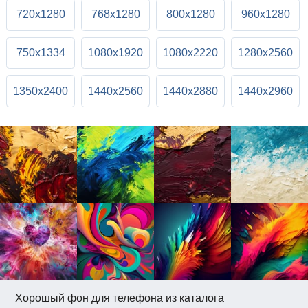
720x1280
768x1280
800x1280
960x1280
750x1334
1080x1920
1080x2220
1280x2560
1350x2400
1440x2560
1440x2880
1440x2960
Хорошый фон для телефона из каталога