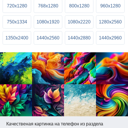
720x1280
768x1280
800x1280
960x1280
750x1334
1080x1920
1080x2220
1280x2560
1350x2400
1440x2560
1440x2880
1440x2960
Качественая картинка на телефон из раздела