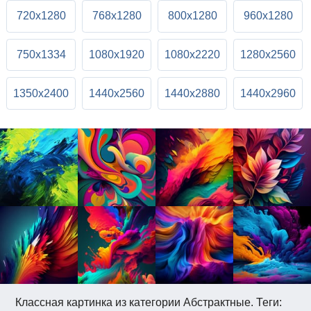
720x1280
768x1280
800x1280
960x1280
750x1334
1080x1920
1080x2220
1280x2560
1350x2400
1440x2560
1440x2880
1440x2960
Классная картинка из категории Абстрактные. Теги: