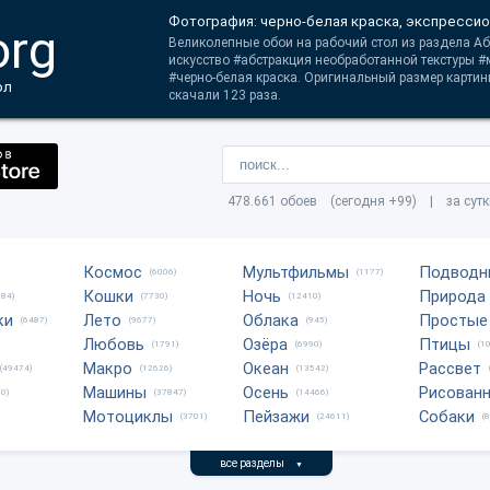
Фотография: черно-белая краска, экспрессио
org
Великолепные обои на рабочий стол из раздела Аб
искусство #абстракция необработанной текстуры #
#черно-белая краска. Оригинальный размер картин
ол
скачали 123 раза.
478.661 обоев (сегодня +99) | за сут
Космос
Мультфильмы
Подводн
(6006)
(1177)
Кошки
Ночь
Природа
684)
(7730)
(12410)
ки
Лето
Облака
Простые
(6487)
(9677)
(945)
Любовь
Озёра
Птицы
(1791)
(6990)
(1
Макро
Океан
Рассвет
(49474)
(12626)
(13542)
Машины
Осень
Рисован
0)
(37847)
(14466)
Мотоциклы
Пейзажи
Собаки
(3701)
(24611)
(
все разделы
▼