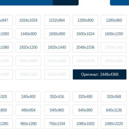
x847
1024x1024
1152x864
1280x800
1280x960
x1050
1440x900
1600x900
1600x1024
1600x1200
x1080
1920x1200
1920x1440
2048x1536
2560x1440
x1620
2880x1800
2560x2048
3200x2048
3200x2400
x2400
4096x2160
5120x2880
Оригинал: 2448x4368
x320
240x400
352x416
320x480
320x568
x800
480x854
540x960
640x960
640x1136
1280
960x1280
750x1334
1080x1920
1080x2220