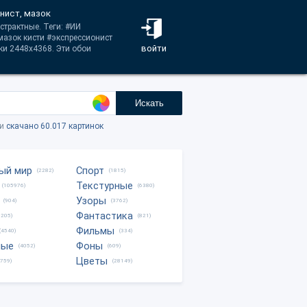
нист, мазок
страктные. Теги: #ИИ
мазок кисти #экспрессионист
войти
ки 2448x4368. Эти обои
Искать
ки
скачано 60.017 картинок
ый мир
Спорт
(2282)
(1815)
Текстурные
(105976)
(6380)
Узоры
(904)
(3762)
Фантастика
0205)
(821)
Фильмы
(4540)
(334)
ные
Фоны
(4052)
(609)
Цветы
8759)
(28149)