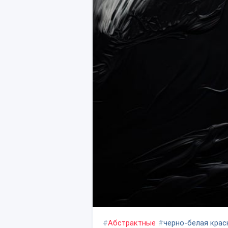
#
Абстрактные
#
черно-белая крас