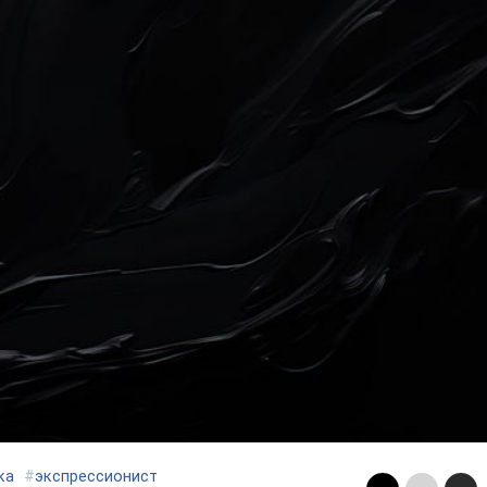
ка
#
экспрессионист