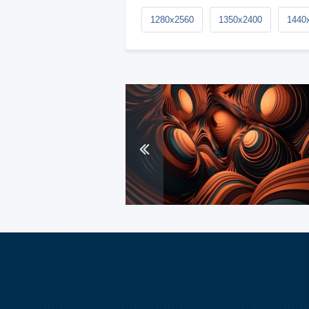
1280x2560
1350x2400
1440