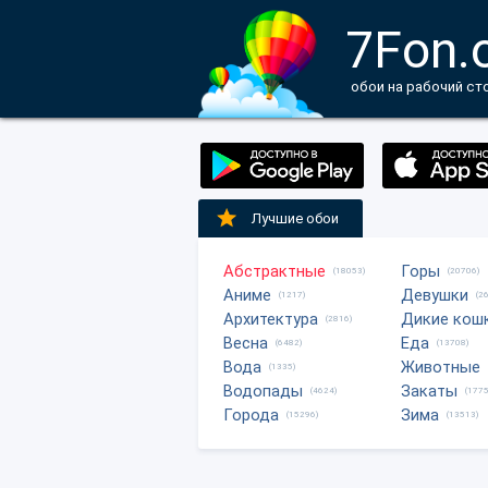
7Fon.
обои на рабочий ст
Лучшие обои
Абстрактные
Горы
(18053)
(20706)
Аниме
Девушки
(1217)
(2
Архитектура
Дикие кош
(2816)
Весна
Еда
(6482)
(13708)
Вода
Животные
(1335)
Водопады
Закаты
(4624)
(1775
Города
Зима
(15296)
(13513)