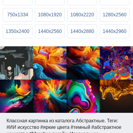
750x1334
1080x1920
1080x2220
1280x2560
1350x2400
1440x2560
1440x2880
1440x2960
Классная картинка из каталога Абстрактные. Теги:
#ИИ искусство #яркие цвета #темный #абстрактное