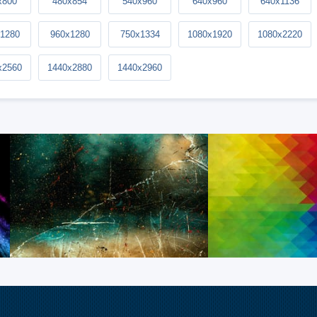
x800
480x854
540x960
640x960
640x1136
1280
960x1280
750x1334
1080x1920
1080x2220
x2560
1440x2880
1440x2960