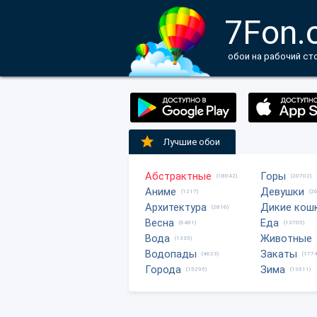
7Fon.
обои на рабочий ст
Лучшие обои
Абстрактные
Горы
(18042)
(20702)
Аниме
Девушки
(1217)
(2
Архитектура
Дикие кош
(2816)
Весна
Еда
(6481)
(13705)
Вода
Животные
(1335)
Водопады
Закаты
(4623)
(1774
Города
Зима
(15295)
(13511)