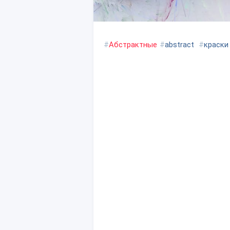
#
Абстрактные
#
abstract
#
краски