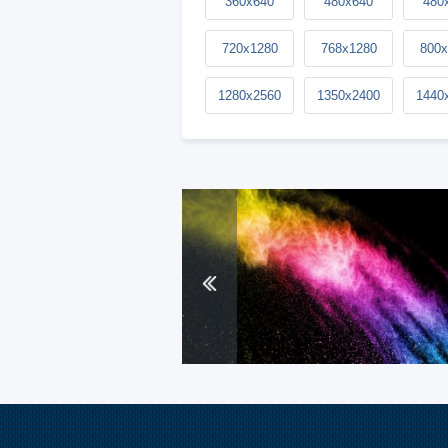
360x640
480x640
480
720x1280
768x1280
800x
1280x2560
1350x2400
1440