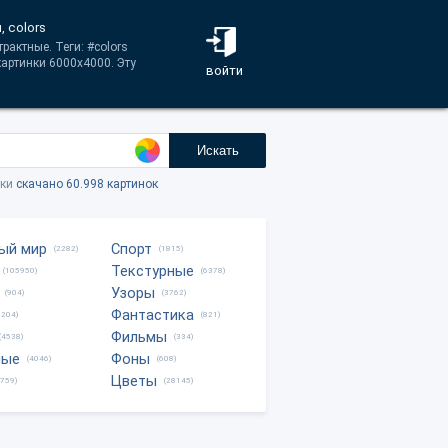
, colors
рактные. Теги: #colors
картинки 6000x4000. Эту
войти
Искать
тки
скачано 60.998 картинок
ый мир
Спорт
(2282)
(1815)
Текстурные
(105950)
(6378)
Узоры
(904)
(3762)
Фантастика
0204)
(821)
Фильмы
(4538)
(334)
ные
Фоны
(4046)
(608)
Цветы
8759)
(28145)