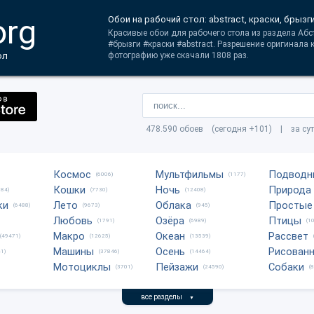
org
Обои на рабочий стол: abstract, краски, брызги
Красивые обои для рабочего стола из раздела Абст
#брызги #краски #abstract. Разрешение оригинала 
ол
фотографию уже скачали 1808 раз.
478.590 обоев (сегодня +101) | за су
Космос
Мультфильмы
Подводн
(6006)
(1177)
Кошки
Ночь
Природа
684)
(7730)
(12408)
ки
Лето
Облака
Простые
(6488)
(9673)
(945)
Любовь
Озёра
Птицы
(1791)
(6989)
(1
Макро
Океан
Рассвет
(49471)
(12625)
(13539)
Машины
Осень
Рисован
1)
(37846)
(14464)
Мотоциклы
Пейзажи
Собаки
(3701)
(24590)
(
все разделы
▼