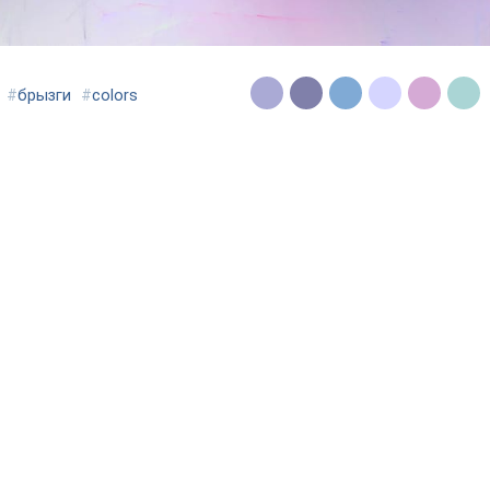
#
брызги
#
colors