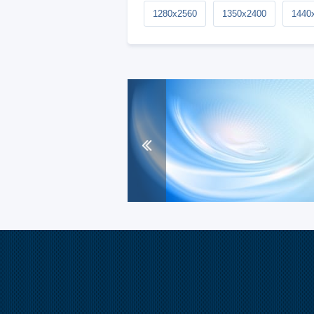
1280x2560
1350x2400
1440