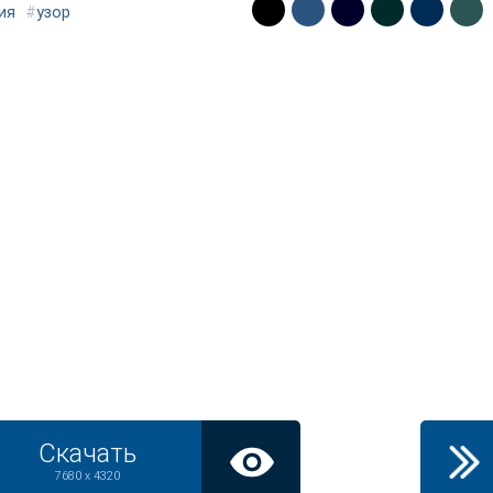
ия
#
узор
Скачать
7680 x 4320