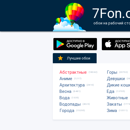
7Fon.
обои на рабочий ст
Лучшие обои
Абстрактные
Горы
(18042)
(20702)
Аниме
Девушки
(1217)
(2
Архитектура
Дикие кош
(2816)
Весна
Еда
(6481)
(13705)
Вода
Животные
(1335)
Водопады
Закаты
(4623)
(1774
Города
Зима
(15295)
(13511)