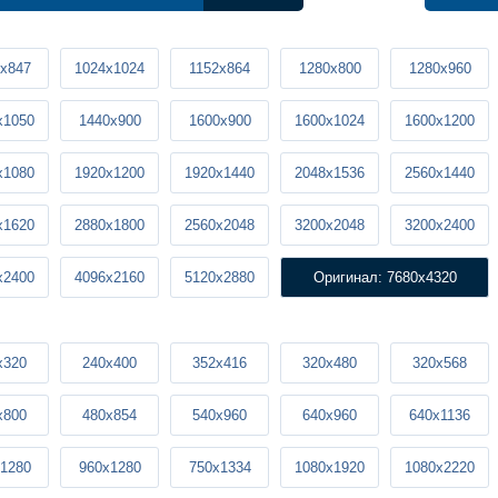
x847
1024x1024
1152x864
1280x800
1280x960
x1050
1440x900
1600x900
1600x1024
1600x1200
x1080
1920x1200
1920x1440
2048x1536
2560x1440
x1620
2880x1800
2560x2048
3200x2048
3200x2400
x2400
4096x2160
5120x2880
Оригинал: 7680x4320
x320
240x400
352x416
320x480
320x568
x800
480x854
540x960
640x960
640x1136
1280
960x1280
750x1334
1080x1920
1080x2220