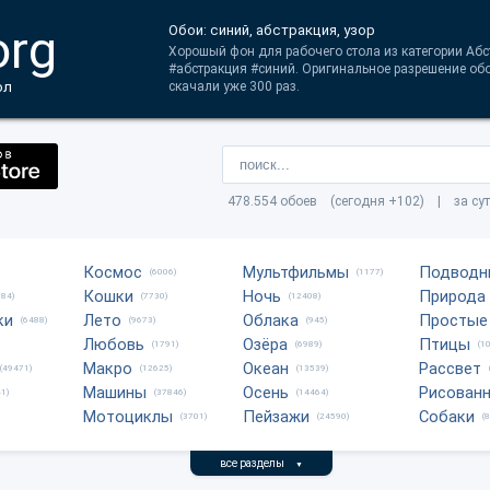
org
Обои: синий, абстракция, узор
Хорошый фон для рабочего стола из категории Абст
#абстракция #синий. Оригинальное разрешение обо
ол
скачали уже 300 раз.
478.554 обоев (сегодня +102) | за су
Космос
Мультфильмы
Подводн
(6006)
(1177)
Кошки
Ночь
Природа
684)
(7730)
(12408)
ки
Лето
Облака
Простые
(6488)
(9673)
(945)
Любовь
Озёра
Птицы
(1791)
(6989)
(1
Макро
Океан
Рассвет
(49471)
(12625)
(13539)
Машины
Осень
Рисован
1)
(37846)
(14464)
Мотоциклы
Пейзажи
Собаки
(3701)
(24590)
(
все разделы
▼