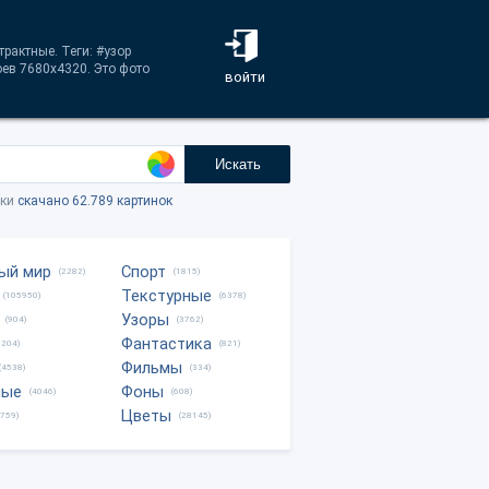
рактные. Теги: #узор
ев 7680x4320. Это фото
войти
Искать
тки
скачано 62.789 картинок
ый мир
Спорт
(2282)
(1815)
Текстурные
(105950)
(6378)
Узоры
(904)
(3762)
Фантастика
0204)
(821)
Фильмы
(4538)
(334)
ные
Фоны
(4046)
(608)
Цветы
8759)
(28145)