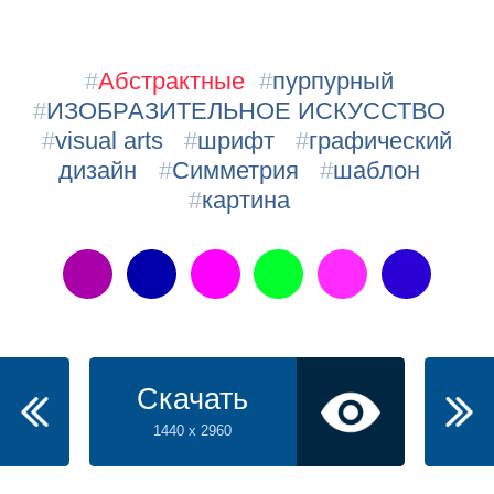
#
Абстрактные
#
пурпурный
#
ИЗОБРАЗИТЕЛЬНОЕ ИСКУССТВО
#
visual arts
#
шрифт
#
графический
дизайн
#
Симметрия
#
шаблон
#
картина
Скачать
1440 x 2960