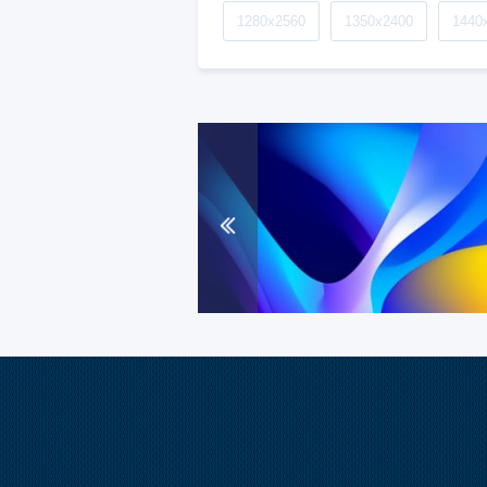
1280x2560
1350x2400
1440