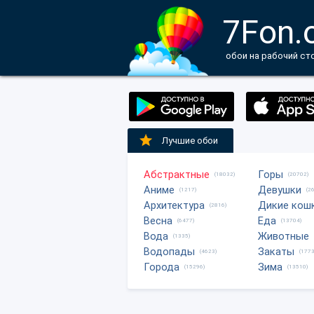
7Fon.
обои на рабочий ст
Лучшие обои
Абстрактные
Горы
(18032)
(20702)
Аниме
Девушки
(1217)
(2
Архитектура
Дикие кош
(2816)
Весна
Еда
(6477)
(13704)
Вода
Животные
(1335)
Водопады
Закаты
(4623)
(1773
Города
Зима
(15296)
(13510)