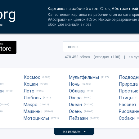
org
Картинка на рабочий стол: Сток, Абстрактный
Качественая картинка на рабочий стол из категории
#Абстрактный цветок #Сток. Исходное разрешение
ол
обои уже скачали 97 раз.
478.453 обоев (сегодня +100) | за су
Космос
Мультфильмы
Подводн
(6006)
(1177)
Кошки
Ночь
Природа
684)
(7730)
(12408)
ки
Лето
Облака
Простые
(6488)
(9669)
(945)
Любовь
Озёра
Птицы
(1791)
(6990)
(1
Макро
Океан
Рассвет
(49468)
(12622)
(13539)
Машины
Осень
Рисован
8)
(37846)
(14461)
Мотоциклы
Пейзажи
Собаки
(3701)
(24579)
(
все разделы
▼