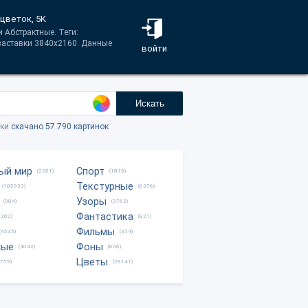
 цветок, 5K
 Абстрактные. Теги:
 заставки 3840x2160. Данные
войти
Искать
тки
скачано 57.790 картинок
ый мир
Спорт
(2281)
(1815)
Текстурные
(105933)
(6376)
Узоры
(904)
(3762)
Фантастика
0202)
(821)
Фильмы
(4535)
(334)
ные
Фоны
(4042)
(606)
Цветы
8759)
(28141)