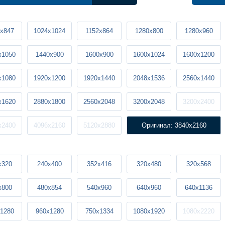
x847
1024x1024
1152x864
1280x800
1280x960
x1050
1440x900
1600x900
1600x1024
1600x1200
x1080
1920x1200
1920x1440
2048x1536
2560x1440
x1620
2880x1800
2560x2048
3200x2048
3200x2400
x2400
4096x2160
5120x2880
Оригинал: 3840x2160
x320
240x400
352x416
320x480
320x568
x800
480x854
540x960
640x960
640x1136
1280
960x1280
750x1334
1080x1920
1080x2220