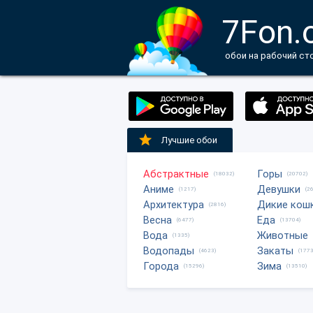
7Fon.
обои на рабочий ст
Лучшие обои
Абстрактные
Горы
(18032)
(20702)
Аниме
Девушки
(1217)
(2
Архитектура
Дикие кош
(2816)
Весна
Еда
(6477)
(13704)
Вода
Животные
(1335)
Водопады
Закаты
(4623)
(1773
Города
Зима
(15296)
(13510)