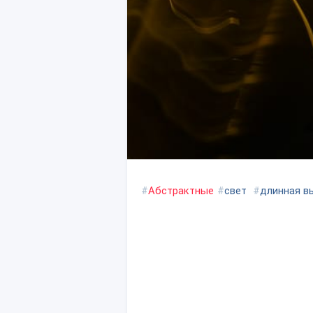
#
Абстрактные
#
свет
#
длинная в