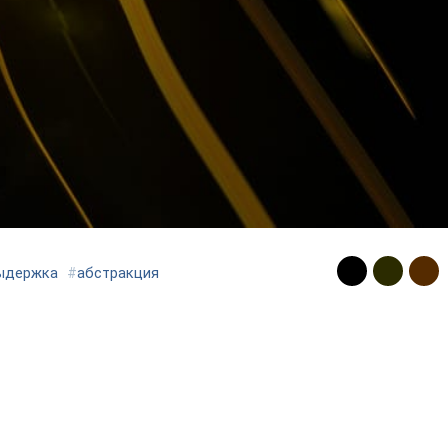
ыдержка
#
абстракция