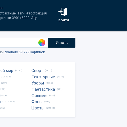
ия
трактные. Теги: #абстракция
ртинки 3901x6000. Эту
войти
Искать
тки
скачано 59.779 картинок
ый мир
Спорт
(2281)
(1815)
Текстурные
(105933)
(6376)
Узоры
(904)
(3762)
Фантастика
0202)
(821)
Фильмы
(4535)
(334)
ные
Фоны
(4042)
(606)
Цветы
8759)
(28141)