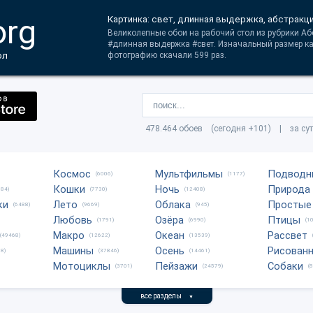
org
Картинка: свет, длинная выдержка, абстракц
Великолепные обои на рабочий стол из рубрики Абс
#длинная выдержка #свет. Изначальный размер ка
ол
фотографию скачали 599 раз.
478.464 обоев (сегодня +101) | за су
Космос
Мультфильмы
Подводн
(6006)
(1177)
Кошки
Ночь
Природа
684)
(7730)
(12408)
ки
Лето
Облака
Простые
(6488)
(9669)
(945)
Любовь
Озёра
Птицы
(1791)
(6990)
(1
Макро
Океан
Рассвет
(49468)
(12622)
(13539)
Машины
Осень
Рисован
8)
(37846)
(14461)
Мотоциклы
Пейзажи
Собаки
(3701)
(24579)
(
все разделы
▼