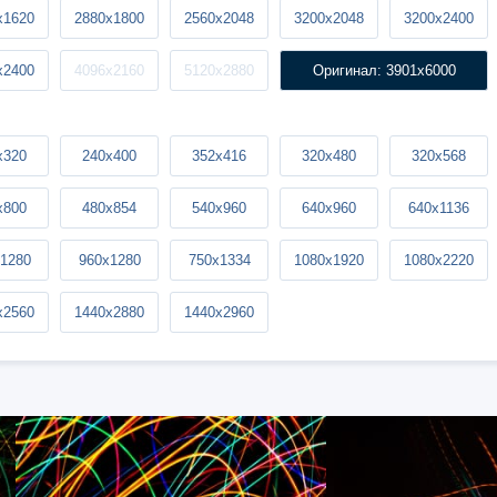
x1620
2880x1800
2560x2048
3200x2048
3200x2400
x2400
4096x2160
5120x2880
Оригинал: 3901x6000
x320
240x400
352x416
320x480
320x568
x800
480x854
540x960
640x960
640x1136
1280
960x1280
750x1334
1080x1920
1080x2220
x2560
1440x2880
1440x2960