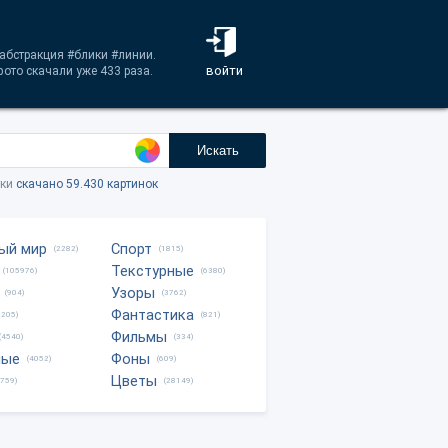
#абстракция #блики #линии.
войти
ото скачали уже 433 раза.
Искать
тки
скачано 59.430 картинок
ый мир
Спорт
(2282)
(1815)
Текстурные
(105976)
(6380)
Узоры
(904)
(3762)
Фантастика
0205)
(821)
Фильмы
(4540)
(334)
ные
Фоны
(4052)
(609)
Цветы
8759)
(28149)