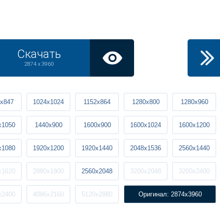
Скачать
2874 x 3960
x847
1024x1024
1152x864
1280x800
1280x960
x1050
1440x900
1600x900
1600x1024
1600x1200
x1080
1920x1200
1920x1440
2048x1536
2560x1440
x1620
2880x1800
2560x2048
3200x2048
3200x2400
x2400
4096x2160
5120x2880
Оригинал: 2874x3960