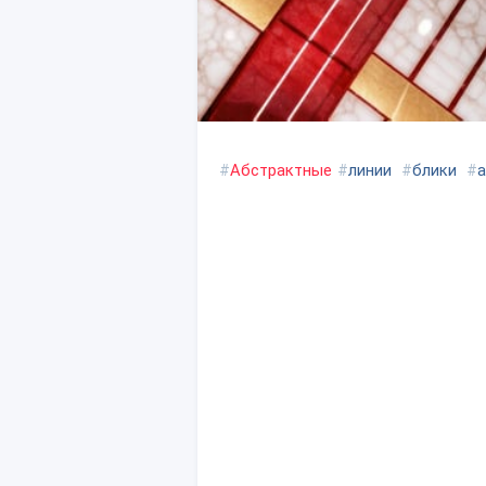
#
Абстрактные
#
линии
#
блики
#