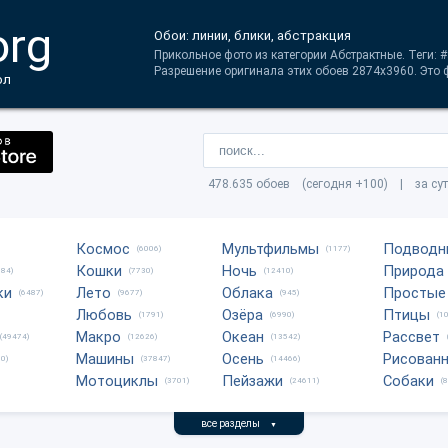
org
Обои: линии, блики, абстракция
Прикольное фото из категории Абстрактные. Теги: 
Разрешение оригинала этих обоев 2874x3960. Это ф
ол
478.635 обоев (сегодня +100) | за су
Космос
Мультфильмы
Подводн
(6006)
(1177)
Кошки
Ночь
Природа
684)
(7730)
(12410)
ки
Лето
Облака
Простые
(6487)
(9677)
(945)
Любовь
Озёра
Птицы
(1791)
(6990)
(1
Макро
Океан
Рассвет
(49474)
(12626)
(13542)
Машины
Осень
Рисован
0)
(37847)
(14466)
Мотоциклы
Пейзажи
Собаки
(3701)
(24611)
(
все разделы
▼