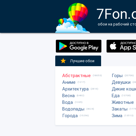
7Fon.
обои на рабочий ст
Лучшие обои
Абстрактные
Горы
(18053)
(20706)
Аниме
Девушки
(1217)
(2
Архитектура
Дикие кош
(2816)
Весна
Еда
(6482)
(13708)
Вода
Животные
(1335)
Водопады
Закаты
(4624)
(1775
Города
Зима
(15296)
(13513)