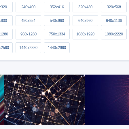
x320
240x400
352x416
320x480
320x568
x800
480x854
540x960
640x960
640x1136
1280
960x1280
750x1334
1080x1920
1080x2220
x2560
1440x2880
1440x2960