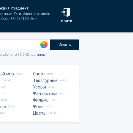
акция, градиент
ктные. Теги: #цвет #градиент
обоев 3840x2160. Это
войти
Искать
ки
скачано 60.542 картинок
ый мир
Спорт
(2282)
(1815)
Текстурные
(105994)
(6380)
Узоры
(904)
(3762)
Фантастика
0209)
(821)
Фильмы
(4540)
(334)
ные
Фоны
(4053)
(609)
Цветы
8759)
(28153)