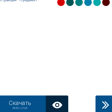
бстракция
#
градиент
Скачать
3840 x 2160