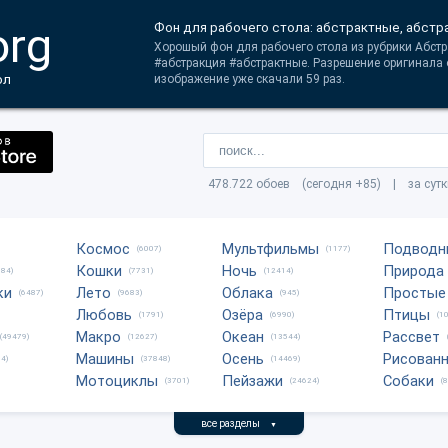
org
Фон для рабочего стола: абстрактные, aбстр
Хорошый фон для рабочего стола из рубрики Абстра
#aбстракция #абстрактные. Разрешение оригинала 
ол
изображение уже скачали 59 раз.
478.722 обоев (сегодня +85) | за сут
Космос
Мультфильмы
Подводн
(6007)
(1177)
Кошки
Ночь
Природа
684)
(7731)
(12414)
ки
Лето
Облака
Простые
(6487)
(9683)
(945)
Любовь
Озёра
Птицы
(1791)
(6990)
(1
Макро
Океан
Рассвет
(49479)
(12627)
(13544)
Машины
Осень
Рисован
4)
(37848)
(14469)
Мотоциклы
Пейзажи
Собаки
(3701)
(24624)
(
все разделы
▼