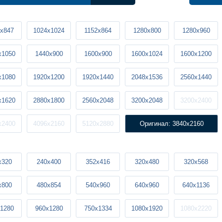
x847
1024x1024
1152x864
1280x800
1280x960
x1050
1440x900
1600x900
1600x1024
1600x1200
x1080
1920x1200
1920x1440
2048x1536
2560x1440
x1620
2880x1800
2560x2048
3200x2048
3200x2400
x2400
4096x2160
5120x2880
Оригинал: 3840x2160
x320
240x400
352x416
320x480
320x568
x800
480x854
540x960
640x960
640x1136
1280
960x1280
750x1334
1080x1920
1080x2220