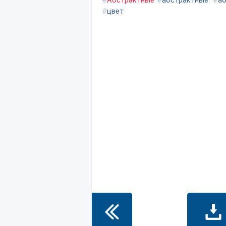
#
Абстрактные
#
абстрактные
#
a
#
цвет