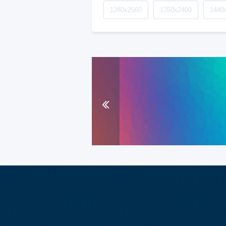
1280x2560
1350x2400
1440