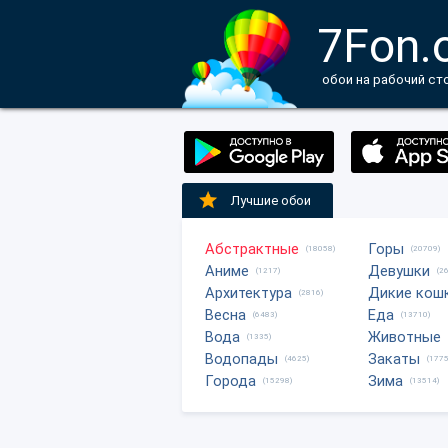
7Fon.
обои на рабочий ст
Лучшие обои
Абстрактные
Горы
(18058)
(20709)
Аниме
Девушки
(1217)
(2
Архитектура
Дикие кош
(2816)
Весна
Еда
(6483)
(13710)
Вода
Животные
(1335)
Водопады
Закаты
(4625)
(1775
Города
Зима
(15298)
(13514)