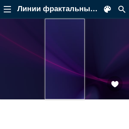
Линии фрактальные, 6K, 5K, 4K, 3K, Фон для телефона