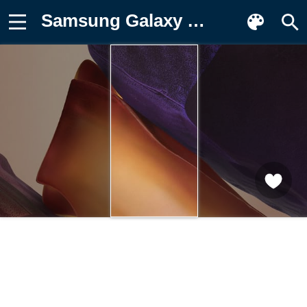
Samsung Galaxy Note 20, SamsungEvent, Фон для телефона