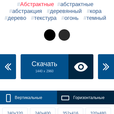
#
Абстрактные
#
абстрактные
#
абстракция
#
деревянный
#
кора
#
дерево
#
текстура
#
огонь
#
темный
Скачать
1440 x 2960
Вертикальные
Горизонтальные
240x320
240x400
352x416
320x480