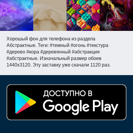
Хорошый фон для телефона из раздела
Абстрактные. Теги: #темный #огонь #текстура
#дерево #кора #деревянный #абстракция
#абстрактные. Изначальный размер обоев
1440x3120. Эту заставку уже скачали 1120 раз.