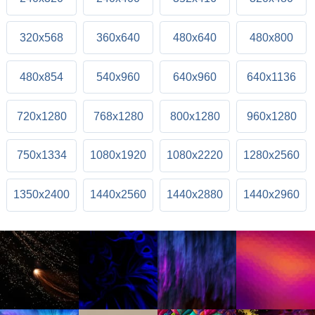
320x568
360x640
480x640
480x800
480x854
540x960
640x960
640x1136
720x1280
768x1280
800x1280
960x1280
750x1334
1080x1920
1080x2220
1280x2560
1350x2400
1440x2560
1440x2880
1440x2960