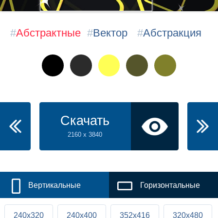
#
Абстрактные
#
Вектор
#
Абстракция
Скачать
2160 x 3840
Вертикальные
Горизонтальные
240x320
240x400
352x416
320x480