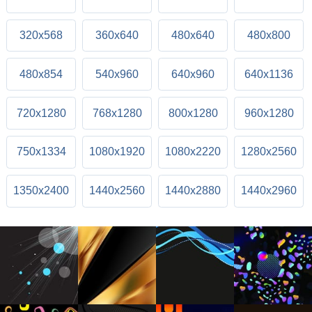
320x568
360x640
480x640
480x800
480x854
540x960
640x960
640x1136
720x1280
768x1280
800x1280
960x1280
750x1334
1080x1920
1080x2220
1280x2560
1350x2400
1440x2560
1440x2880
1440x2960