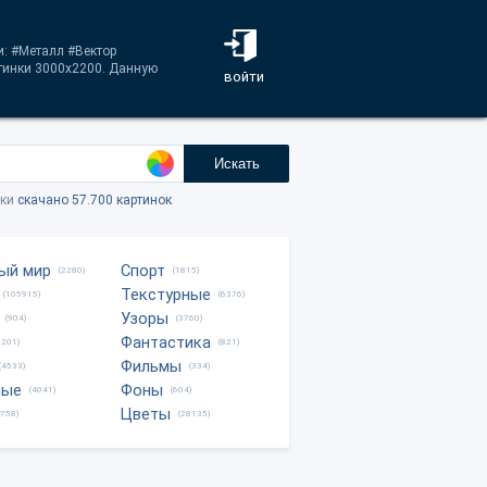
и: #Металл #Вектор
тинки 3000x2200. Данную
войти
Искать
тки
скачано 57.700 картинок
ый мир
Спорт
(2280)
(1815)
Текстурные
(105915)
(6376)
Узоры
(904)
(3760)
Фантастика
0201)
(821)
Фильмы
(4533)
(334)
ные
Фоны
(4041)
(604)
Цветы
8758)
(28135)