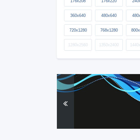
176x208
176x220
240
360x640
480x640
480
720x1280
768x1280
800x
1280x2560
1350x2400
1440