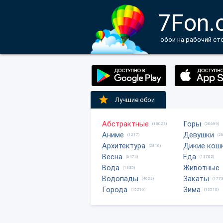
7Fon.
обои на рабочий ст
Лучшие обои
Абстрактные
Горы
(18023)
(20699)
Аниме
Девушки
(1217)
(2
Архитектура
Дикие кош
(2816)
Весна
Еда
(6474)
(13702)
Вода
Животные
(1335)
Водопады
Закаты
(4623)
(1773
Города
Зима
(15296)
(13510)