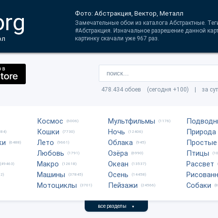
org
Фото: Абстракция, Вектор, Металл
Замечательные обои из каталога Абстрактные. Тег
#Абстракция. Изначальное разрешение данной кар
ол
картинку скачали уже 967 раз.
478.434 обоев (сегодня +100) | за су
Космос
Мультфильмы
Подводн
(6006)
(1176)
Кошки
Ночь
Природа
684)
(7730)
(12406)
ки
Лето
Облака
Простые
(6488)
(9661)
(945)
Любовь
Озёра
Птицы
(1791)
(6990)
(1
Макро
Океан
Рассвет
(49463)
(12618)
(13537)
Машины
Осень
Рисован
2)
(37845)
(14458)
Мотоциклы
Пейзажи
Собаки
(3701)
(24566)
(
все разделы
▼