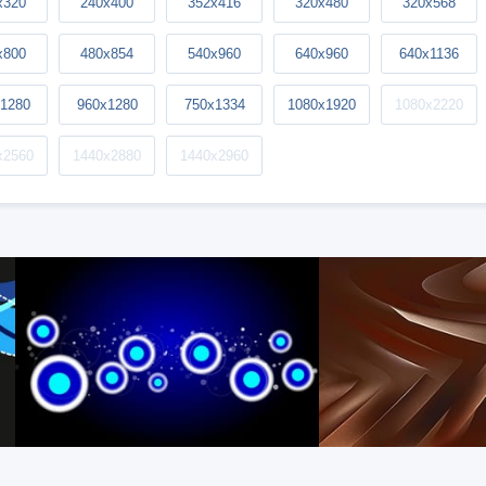
x320
240x400
352x416
320x480
320x568
x800
480x854
540x960
640x960
640x1136
1280
960x1280
750x1334
1080x1920
1080x2220
x2560
1440x2880
1440x2960