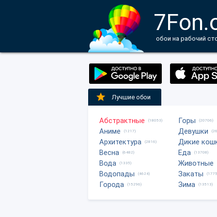
7Fon.
обои на рабочий ст
Лучшие обои
Абстрактные
Горы
(18053)
(20706)
Аниме
Девушки
(1217)
(2
Архитектура
Дикие кош
(2816)
Весна
Еда
(6482)
(13708)
Вода
Животные
(1335)
Водопады
Закаты
(4624)
(1775
Города
Зима
(15296)
(13513)