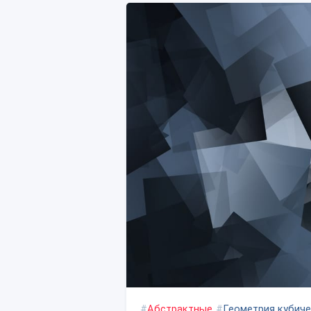
#
Абстрактные
#
Геометрия кубич