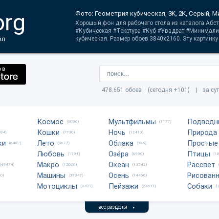
org
Фото: Геометрия кубическая, 3K, 2K, Серый, 
Хорошый фон для рабочего стола из каталога Абст
#Кубическая #Текстура #Куб #Увадрат #Минимали
ол
кубическая. Размер обоев 3840x2160. Эту картинку 
478.651 обоев (сегодня +101) | за су
Космос
Мультфильмы
Подводн
(6006)
(1177)
Кошки
Ночь
Природа
684)
(7730)
(12410)
ки
Лето
Облака
Простые
(6487)
(9677)
(945)
Любовь
Озёра
Птицы
(1791)
(6990)
(1
Макро
Океан
Рассвет
(49474)
(12626)
(13542)
Машины
Осень
Рисован
0)
(37847)
(14466)
Мотоциклы
Пейзажи
Собаки
(3701)
(24611)
(
все разделы
▼