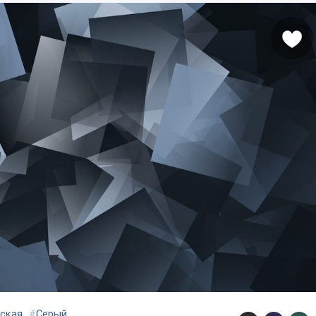
еская
#
Серый