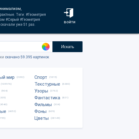
Минимализм,
рактные. Теги: #Геометрия
зм #Серый #Геометрия
войти
скачали уже 51 раз.
Искать
тки
скачано 59.395 картинок
ый мир
Спорт
(2282)
(1815)
Текстурные
(105976)
(6380)
Узоры
(904)
(3762)
Фантастика
0205)
(821)
Фильмы
(4540)
(334)
ные
Фоны
(4052)
(609)
Цветы
8759)
(28149)