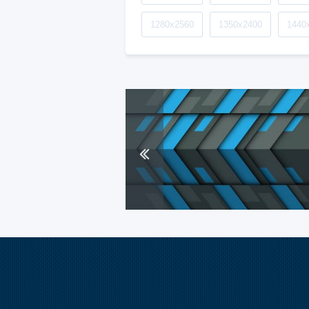
1280x2560
1350x2400
1440