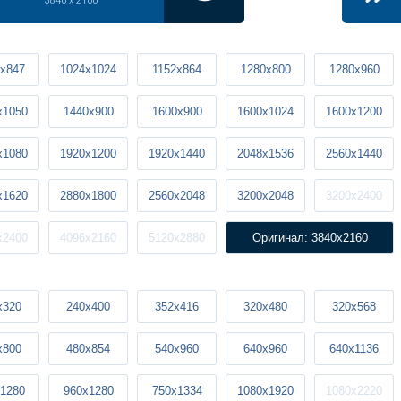
3840 x 2160
x847
1024x1024
1152x864
1280x800
1280x960
x1050
1440x900
1600x900
1600x1024
1600x1200
x1080
1920x1200
1920x1440
2048x1536
2560x1440
x1620
2880x1800
2560x2048
3200x2048
3200x2400
x2400
4096x2160
5120x2880
Оригинал: 3840x2160
x320
240x400
352x416
320x480
320x568
x800
480x854
540x960
640x960
640x1136
1280
960x1280
750x1334
1080x1920
1080x2220